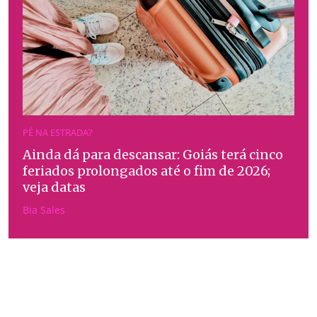
PÉ NA ESTRADA?
Ainda dá para descansar: Goiás terá cinco
feriados prolongados até o fim de 2026;
veja datas
Bia Sales