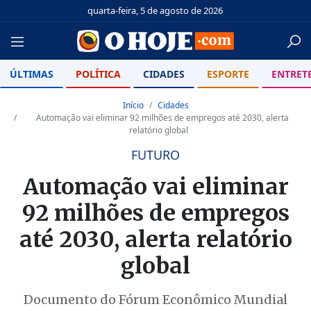
quarta-feira, 5 de agosto de 2026
ÚLTIMAS
POLÍTICA
CIDADES
ESPORTE
ENTRET
Início
Cidades
Automação vai eliminar 92 milhões de empregos até 2030, alerta
relatório global
FUTURO
Automação vai eliminar
92 milhões de empregos
até 2030, alerta relatório
global
Documento do Fórum Econômico Mundial