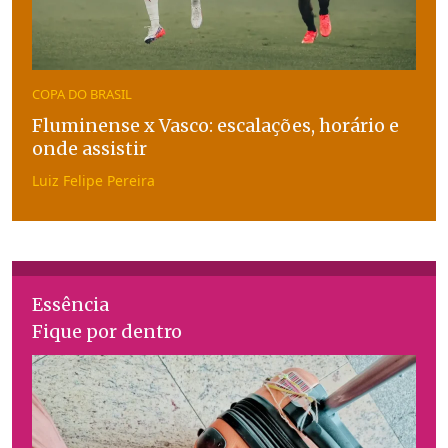
COPA DO BRASIL
Fluminense x Vasco: escalações, horário e
onde assistir
Luiz Felipe Pereira
Essência
Fique por dentro