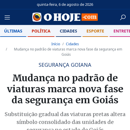
quinta-feira, 6 de agosto de 2026
ÚLTIMAS
POLÍTICA
CIDADES
ESPORTE
ENTRET
Início
Cidades
Mudança no padrão de viaturas marca nova fase da segurança em
Goiás
SEGURANÇA GOIANA
Mudança no padrão de
viaturas marca nova fase
da segurança em Goiás
Substituição gradual das viaturas pretas altera
símbolo consolidado das unidades de
segurança no estado de Goiás