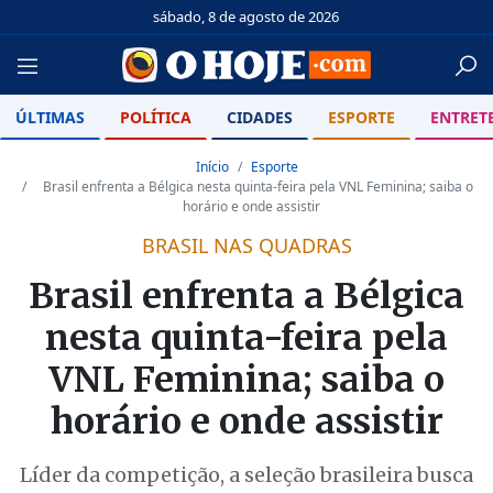
sábado, 8 de agosto de 2026
ÚLTIMAS
POLÍTICA
CIDADES
ESPORTE
ENTRET
Início
Esporte
Brasil enfrenta a Bélgica nesta quinta-feira pela VNL Feminina; saiba o
horário e onde assistir
BRASIL NAS QUADRAS
Brasil enfrenta a Bélgica
nesta quinta-feira pela
VNL Feminina; saiba o
horário e onde assistir
Líder da competição, a seleção brasileira busca