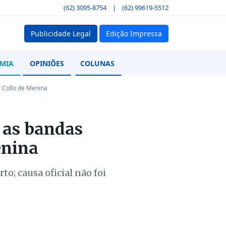
(62) 3095-8754
|
(62) 99619-5512
Publicidade Legal
Edição Impressa
MIA
OPINIÕES
COLUNAS
e Collo de Menina
 as bandas
enina
o; causa oficial não foi