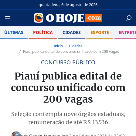
quinta-feira, 6 de agosto de 2026
ÚLTIMAS
POLÍTICA
CIDADES
ESPORTE
ENTRET
Início
Cidades
Piauí publica edital de concurso unificado com 200 vagas
CONCURSO PÚBLICO
Piauí publica edital de
concurso unificado com
200 vagas
Seleção contempla nove órgãos estaduais,
remuneração de até R$ 13.536
por
Otavio Augusto
em
2 de julho de 2026 às 22:02