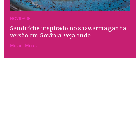
NOVIDADE
Sanduíche inspirado no shawarma ganha
versão em Goiânia; veja onde
Micael Moura