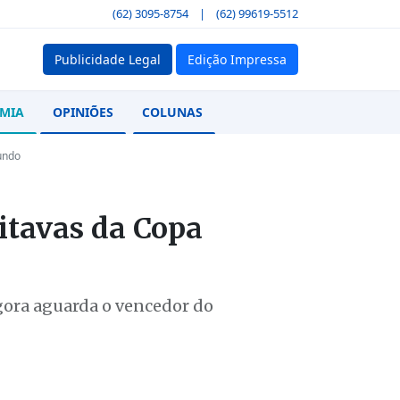
(62) 3095-8754
|
(62) 99619-5512
Publicidade Legal
Edição Impressa
MIA
OPINIÕES
COLUNAS
undo
oitavas da Copa
agora aguarda o vencedor do