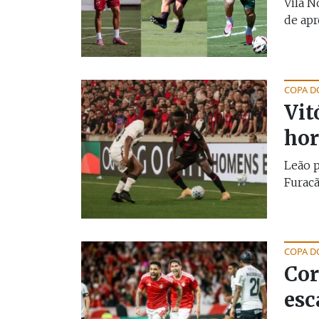
Vila N
de apr
COPA D
Vit
hor
Leão p
Furacã
COPA D
Cor
esc