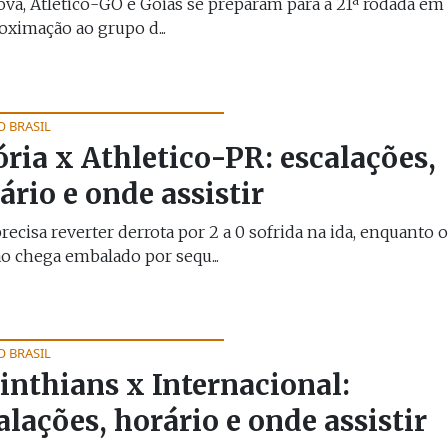
ova, Atlético-GO e Goiás se preparam para a 21ª rodada em
oximação ao grupo d...
O BRASIL
ória x Athletico-PR: escalações,
ário e onde assistir
recisa reverter derrota por 2 a 0 sofrida na ida, enquanto o
o chega embalado por sequ...
O BRASIL
inthians x Internacional:
alações, horário e onde assistir