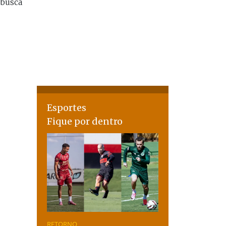
 busca
Esportes
Fique por dentro
RETORNO