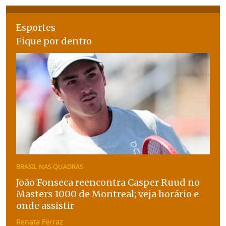
Esportes
Fique por dentro
BRASIL NAS QUADRAS
João Fonseca reencontra Casper Ruud no
Masters 1000 de Montreal; veja horário e
onde assistir
Renata Ferraz