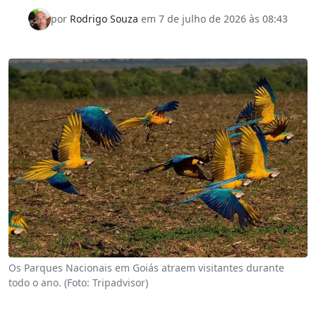
por
Rodrigo Souza
em
7 de julho de 2026 às 08:43
Os Parques Nacionais em Goiás atraem visitantes durante
todo o ano. (Foto: Tripadvisor)