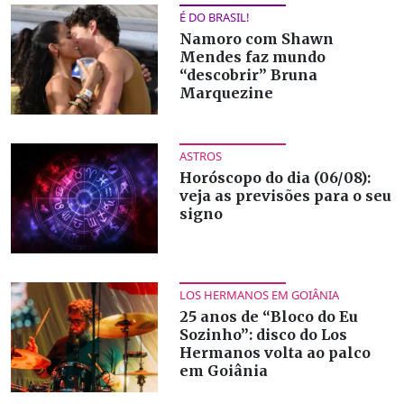
É DO BRASIL!
Namoro com Shawn
Mendes faz mundo
“descobrir” Bruna
Marquezine
ASTROS
Horóscopo do dia (06/08):
veja as previsões para o seu
signo
LOS HERMANOS EM GOIÂNIA
25 anos de “Bloco do Eu
Sozinho”: disco do Los
Hermanos volta ao palco
em Goiânia