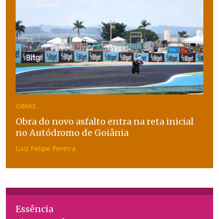
OBRAS
Obra do novo asfalto entra na reta inicial
no Autódromo de Goiânia
Luiz Felipe Pereira
Essência