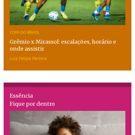
COPA DO BRASIL
Grêmio x Mirassol: escalações, horário e
onde assistir
Luiz Felipe Pereira
Essência
Fique por dentro