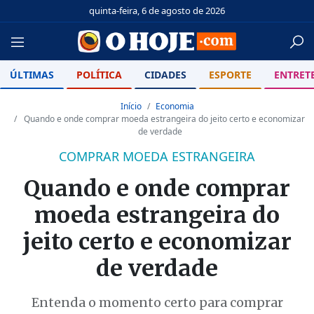
quinta-feira, 6 de agosto de 2026
ÚLTIMAS
POLÍTICA
CIDADES
ESPORTE
ENTRET
Início
Economia
Quando e onde comprar moeda estrangeira do jeito certo e economizar
de verdade
COMPRAR MOEDA ESTRANGEIRA
Quando e onde comprar
moeda estrangeira do
jeito certo e economizar
de verdade
Entenda o momento certo para comprar