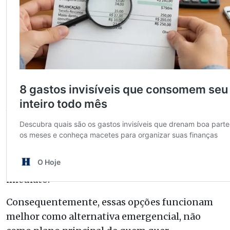
Onde comprar moeda
estrangeira com mais
economia
A escolha do canal certo influencia tanto
quanto o momento da compra na hora de
comprar moeda estrangeira. Casas de câmbio
em aeroportos e shoppings costumam cobrar
mais caro pela conveniência do atendimento
imediato.
Consequentemente, essas opções funcionam
melhor como alternativa emergencial, não