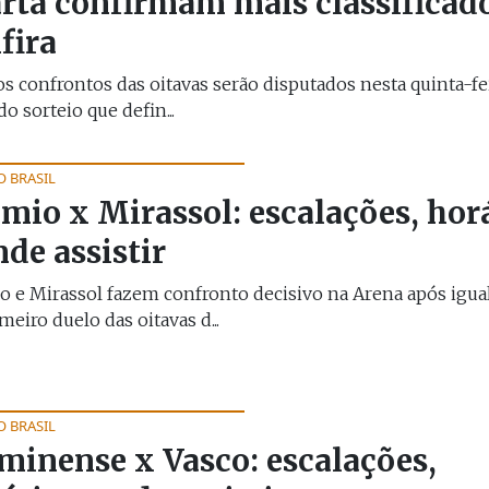
rta confirmam mais classificado
fira
s confrontos das oitavas serão disputados nesta quinta-feir
do sorteio que defin...
O BRASIL
mio x Mirassol: escalações, hor
nde assistir
 e Mirassol fazem confronto decisivo na Arena após igua
meiro duelo das oitavas d...
O BRASIL
minense x Vasco: escalações,