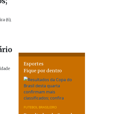
s;
a (6),
ário
Esportes
ldade
Fique por dentro
FUTEBOL BRASILEIRO