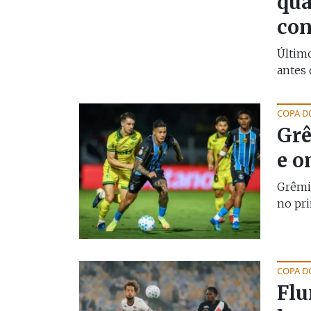
qua
con
Último
antes 
COPA D
Grê
e o
Grêmio
no pri
COPA D
Flu