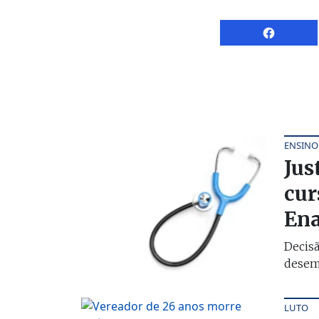
ENSINO
Jus
cur
En
Decisã
desemp
LUTO