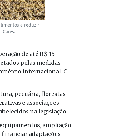
stimentos e reduzir
o: Canva
beração de até R$ 15
fetados pelas medidas
comércio internacional. O
ura, pecuária, florestas
erativas e associações
belecidos na legislação.
e equipamentos, ampliação
 financiar adaptações