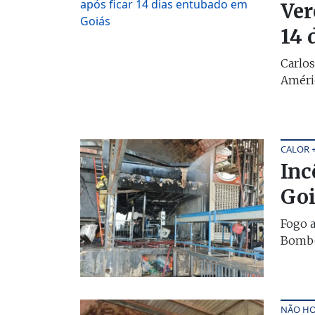
Ver
14 
Carlos
Améric
CALOR 
Inc
Goi
Fogo 
Bombei
NÃO HO