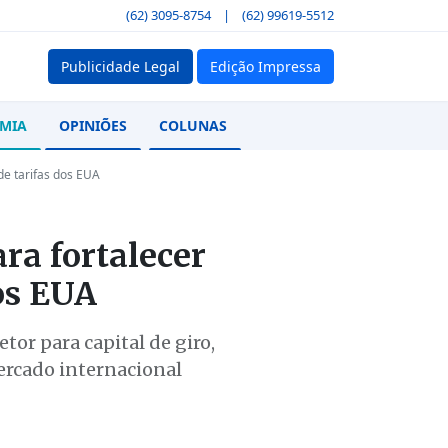
(62) 3095-8754
|
(62) 99619-5512
Publicidade Legal
Edição Impressa
MIA
OPINIÕES
COLUNAS
 de tarifas dos EUA
ra fortalecer
dos EUA
tor para capital de giro,
ercado internacional