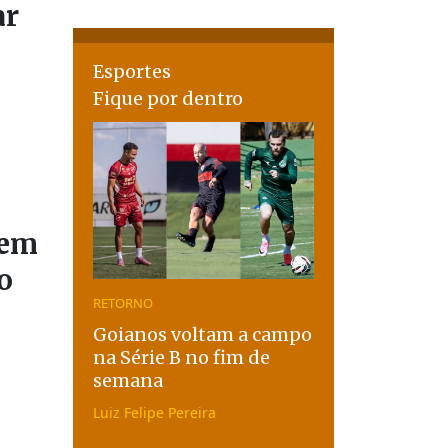
ar
Esportes
Fique por dentro
 em
o
RETORNO
Goianos voltam a campo
na Série B no fim de
semana
Luiz Felipe Pereira