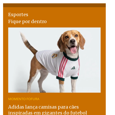
Esportes
Fique por dentro
MOMENTO FOFURA
Adidas lança camisas para cães
inspiradas em gigantes do futebol