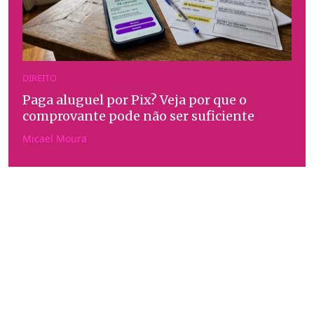
DIREITO
Paga aluguel por Pix? Veja por que o
comprovante pode não ser suficiente
Micael Moura