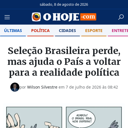
sábado, 8 de agosto de 2026
ÚLTIMAS
POLÍTICA
CIDADES
ESPORTE
ENTRET
Seleção Brasileira perde,
mas ajuda o País a voltar
para a realidade política
por
Wilson Silvestre
em
7 de julho de 2026 às 08:42