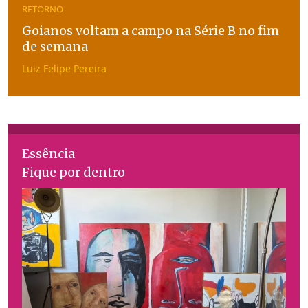
RETORNO
Goianos voltam a campo na Série B no fim
de semana
Luiz Felipe Pereira
Essência
Fique por dentro