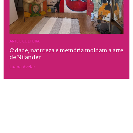
ARTE E CULTURA
Cidade, natureza e memória moldam a arte
de Nilander
Luana Avelar