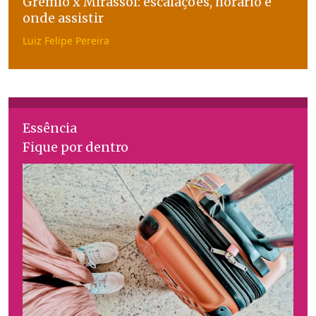
Grêmio x Mirassol: escalações, horário e
onde assistir
Luiz Felipe Pereira
Essência
Fique por dentro