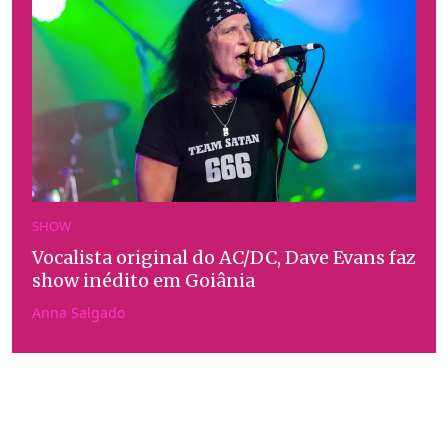
SHOW
Vocalista original do AC/DC, Dave Evans faz
show inédito em Goiânia
Anna Salgado