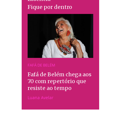
Fique por dentro
FAFÁ DE BELÉM
Fafá de Belém chega aos
70 com repertório que
resiste ao tempo
Luana Avelar