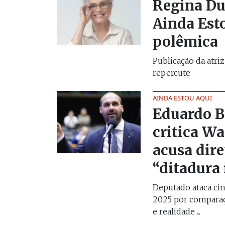
Regina Du
Ainda Esto
polêmica
Publicação da atri
repercute
AINDA ESTOU AQUI
Eduardo B
critica Wa
acusa dire
“ditadura 
Deputado ataca ci
2025 por comparaç
e realidade ...