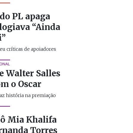
do PL apaga
elogiava “Ainda
i”
u críticas de apoiadores
IONAL
e Walter Salles
m o Oscar
faz história na premiação
nô Mia Khalifa
ernanda Torres