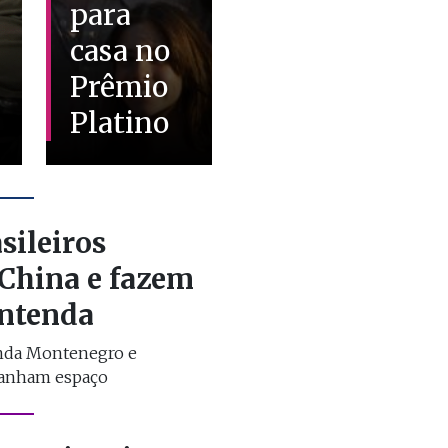
para
casa no
Prêmio
Platino
sileiros
China e fazem
entenda
nda Montenegro e
ganham espaço