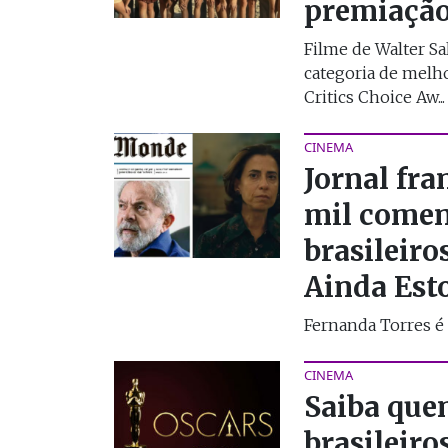
premiação
Filme de Walter Sa
categoria de melho
Critics Choice Aw...
CINEMA
Jornal fra
mil comen
brasileiro
Ainda Est
Fernanda Torres é 
CINEMA
Saiba que
brasileir