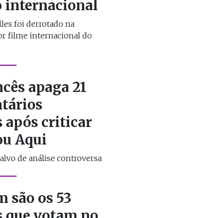
 internacional
lles foi derrotado na
r filme internacional do
ncês apaga 21
tários
s após criticar
ou Aqui
alvo de análise controversa
m são os 53
os que votam no