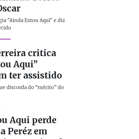
Oscar
gia "Ainda Estou Aqui" e diz
ecido
rreira critica
tou Aqui”
 ter assistido
ue discorda do “mérito” do
ou Aqui perde
ia Peréz em