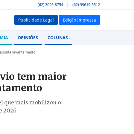
(62) 3095-8754
|
(62) 99619-5512
Publicidade Legal
Edição Impressa
MIA
OPINIÕES
COLUNAS
 aponta levantamento
ávio tem maior
antamento
el que mais mobilizou o
de 2026