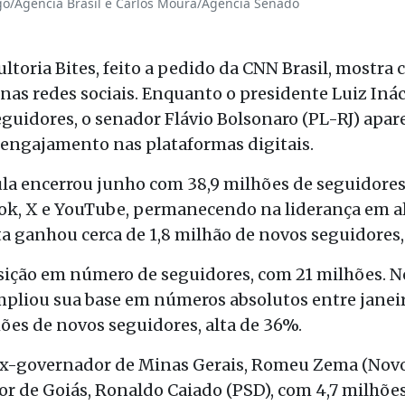
o/Agência Brasil e Carlos Moura/Agência Senado
oria Bites, feito a pedido da CNN Brasil, mostra c
nas redes sociais. Enquanto o presidente Luiz Inác
guidores, o senador Flávio Bolsonaro (PL-RJ) ap
 engajamento nas plataformas digitais.
ula encerrou junho com 38,9 milhões de seguidore
ok, X e YouTube, permanecendo na liderança em al
ta ganhou cerca de 1,8 milhão de novos seguidores
sição em número de seguidores, com 21 milhões. No
mpliou sua base em números absolutos entre janei
es de novos seguidores, alta de 36%.
x-governador de Minas Gerais, Romeu Zema (Novo)
r de Goiás, Ronaldo Caiado (PSD), com 4,7 milhões