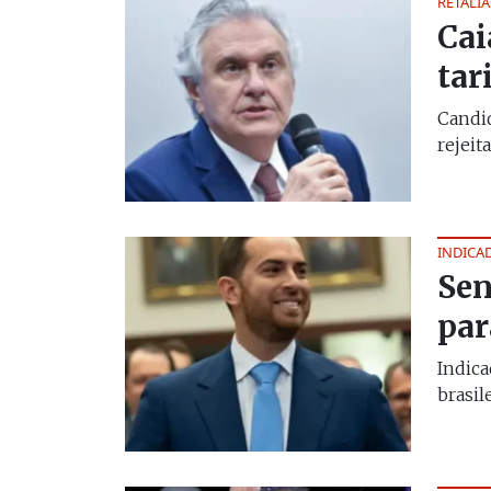
RETALI
Cai
tar
Candid
rejeita
INDICA
Sen
par
Indic
brasil