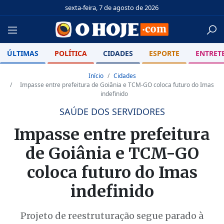
sexta-feira, 7 de agosto de 2026
ÚLTIMAS
POLÍTICA
CIDADES
ESPORTE
ENTRET
Início
Cidades
Impasse entre prefeitura de Goiânia e TCM-GO coloca futuro do Imas
indefinido
SAÚDE DOS SERVIDORES
Impasse entre prefeitura
de Goiânia e TCM-GO
coloca futuro do Imas
indefinido
Projeto de reestruturação segue parado à