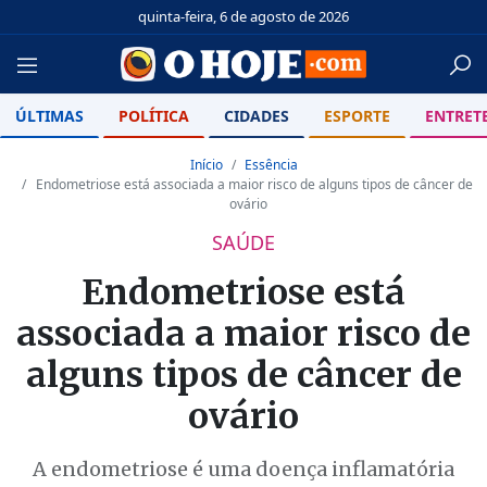
quinta-feira, 6 de agosto de 2026
ÚLTIMAS
POLÍTICA
CIDADES
ESPORTE
ENTRET
Início
Essência
Endometriose está associada a maior risco de alguns tipos de câncer de
ovário
SAÚDE
Endometriose está
associada a maior risco de
alguns tipos de câncer de
ovário
A endometriose é uma doença inflamatória