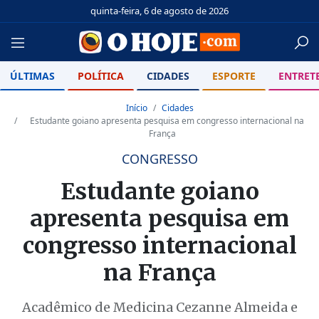
quinta-feira, 6 de agosto de 2026
ÚLTIMAS
POLÍTICA
CIDADES
ESPORTE
ENTRET
Início
Cidades
Estudante goiano apresenta pesquisa em congresso internacional na
França
CONGRESSO
Estudante goiano
apresenta pesquisa em
congresso internacional
na França
Acadêmico de Medicina Cezanne Almeida e