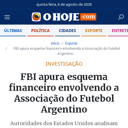
quinta-feira, 6 de agosto de 2026
ÚLTIMAS
POLÍTICA
CIDADES
ESPORTE
ENTRET
Início
Esporte
FBI apura esquema financeiro envolvendo a Associação do Futebol
Argentino
INVESTIGAÇÃO
FBI apura esquema
financeiro envolvendo a
Associação do Futebol
Argentino
Autoridades dos Estados Unidos analisam