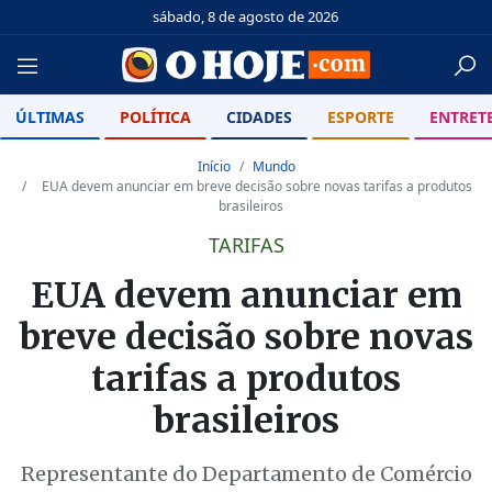
sábado, 8 de agosto de 2026
ÚLTIMAS
POLÍTICA
CIDADES
ESPORTE
ENTRET
Início
Mundo
EUA devem anunciar em breve decisão sobre novas tarifas a produtos
brasileiros
TARIFAS
EUA devem anunciar em
breve decisão sobre novas
tarifas a produtos
brasileiros
Representante do Departamento de Comércio