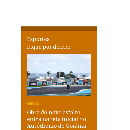
Esportes
Fique por dentro
OBRAS
Obra do novo asfalto
entra na reta inicial no
Autódromo de Goiânia