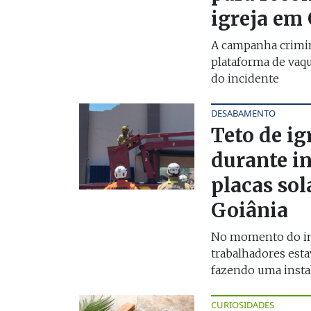
igreja em
A campanha crimi
plataforma de vaqu
do incidente
DESABAMENTO
Teto de ig
durante in
placas so
Goiânia
No momento do in
trabalhadores est
fazendo uma instala
CURIOSIDADES