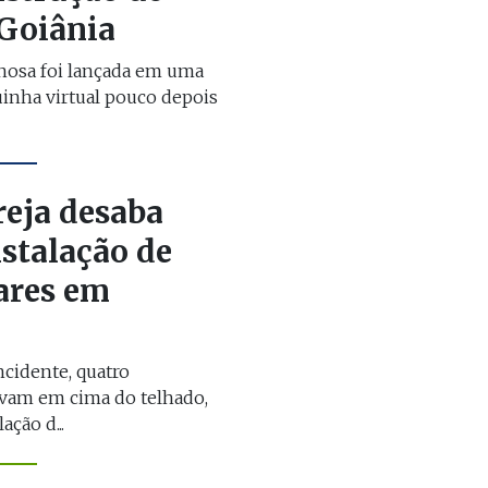
 Goiânia
nosa foi lançada em uma
inha virtual pouco depois
reja desaba
stalação de
lares em
cidente, quatro
avam em cima do telhado,
ção d...