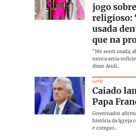
jogo sobr
religioso:
usada dent
que na pro
"Me senti usada, a
nunca seria sufici
disse Andr...
LUTO
Caiado la
Papa Fran
Governador afirmo
história da Igreja
e compro...