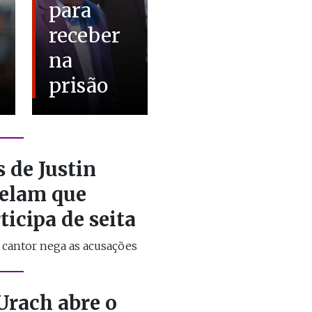
para
receber
na
prisão
 de Justin
velam que
ticipa de seita
o cantor nega as acusações
Urach abre o