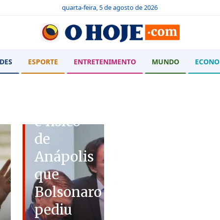
quarta-feira, 5 de agosto de 2026
POLÍTICA
DES
ESPORTE
ENTRETENIMENTO
MUNDO
ECONO
Confira
quem é
o bispo
e físico
de
Anápolis
que
Bolsonaro
pediu