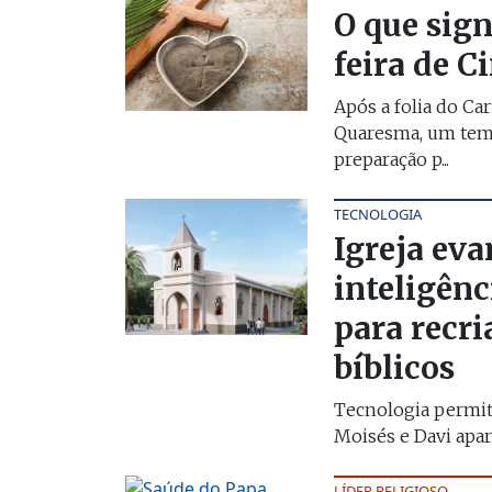
O que sign
feira de C
Após a folia do Car
Quaresma, um tem
preparação p...
TECNOLOGIA
Igreja eva
inteligênci
para recr
bíblicos
Tecnologia permi
Moisés e Davi apa
LÍDER RELIGIOSO