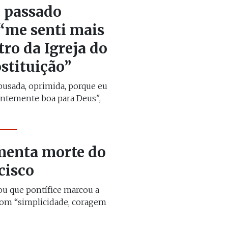
e passado
 “me senti mais
ro da Igreja do
stituição”
busada, oprimida, porque eu
entemente boa para Deus",
menta morte do
cisco
u que pontífice marcou a
 com “simplicidade, coragem