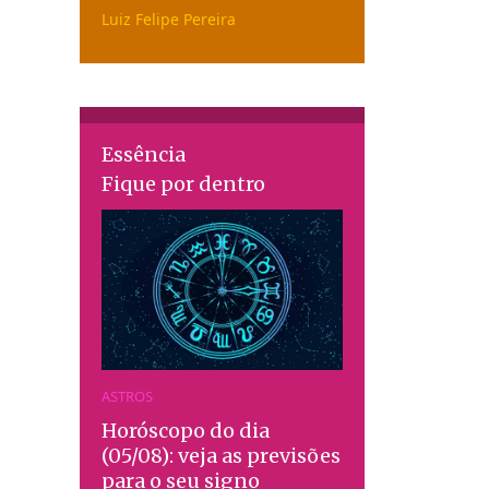
Luiz Felipe Pereira
Essência
Fique por dentro
ASTROS
Horóscopo do dia
(05/08): veja as previsões
para o seu signo