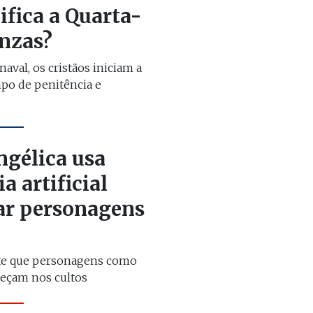
ifica a Quarta-
inzas?
naval, os cristãos iniciam a
po de penitência e
ngélica usa
a artificial
iar personagens
te que personagens como
reçam nos cultos