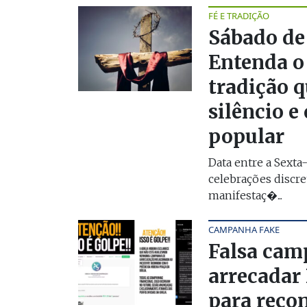
FÉ E TRADIÇÃO
Sábado de 
Entenda o 
tradição q
silêncio e
popular
Data entre a Sexta-
celebrações discret
manifestaç�...
CAMPANHA FAKE
Falsa cam
arrecadar
para reco