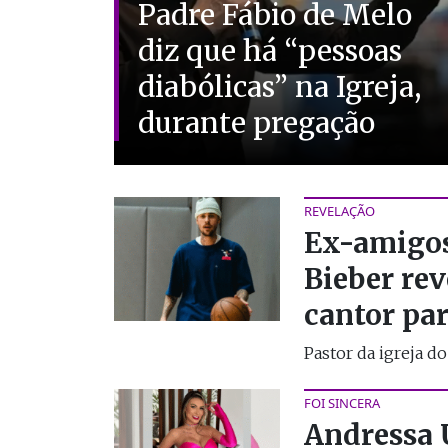
Padre Fábio de Melo
diz que há “pessoas
diabólicas” na Igreja,
durante pregação
REVELAÇÃO
Ex-amigos
Bieber re
cantor par
Pastor da igreja d
FOI SINCERA
Andressa 