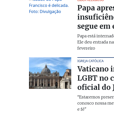
Papa apre
insuficiên
segue em e
Papa está interna
Ele deu entrada n
fevereiro
IGREJA CATÓLICA
Vaticano i
LGBT no c
oficial do
“Estaremos prese
conosco nossa me
e fé"