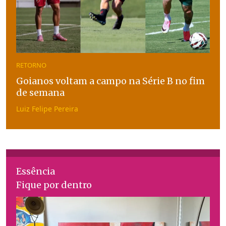
RETORNO
Goianos voltam a campo na Série B no fim
de semana
Luiz Felipe Pereira
Essência
Fique por dentro