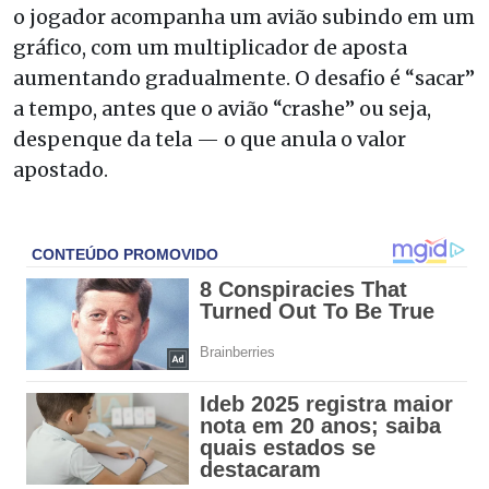
o jogador acompanha um avião subindo em um
gráfico, com um multiplicador de aposta
aumentando gradualmente. O desafio é “sacar”
a tempo, antes que o avião “crashe” ou seja,
despenque da tela — o que anula o valor
apostado.