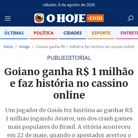
sábado, 8 de agosto de 2026
ÚLTIMAS
POLÍTICA
CIDADES
ESPORTE
ENTRET
Início
Artigo
Goiano ganha R$ 1 milhão e faz história no cassino online
PUBLIEDITORIAL
Goiano ganha R$ 1 milhão
e faz história no cassino
online
Um jogador de Goiás fez história ao ganhar R$
1 milhão jogando Aviator, um dos crash games
mais populares do Brasil. A vitória aconteceu
em 22 de maio, quando o apostador acertou o