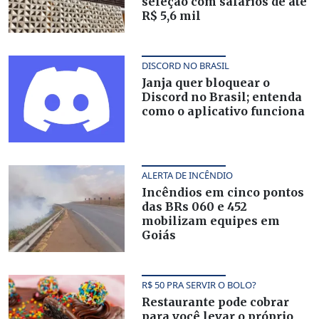
seleção com salários de até
R$ 5,6 mil
DISCORD NO BRASIL
Janja quer bloquear o
Discord no Brasil; entenda
como o aplicativo funciona
ALERTA DE INCÊNDIO
Incêndios em cinco pontos
das BRs 060 e 452
mobilizam equipes em
Goiás
R$ 50 PRA SERVIR O BOLO?
Restaurante pode cobrar
para você levar o próprio