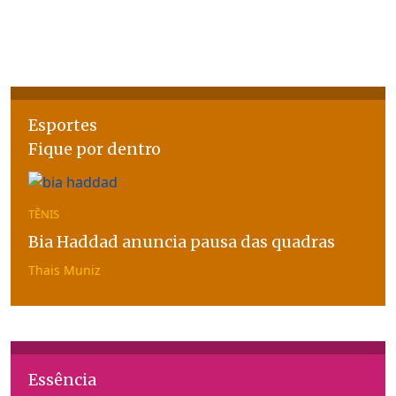
Esportes
Fique por dentro
TÊNIS
Bia Haddad anuncia pausa das quadras
Thais Muniz
Essência