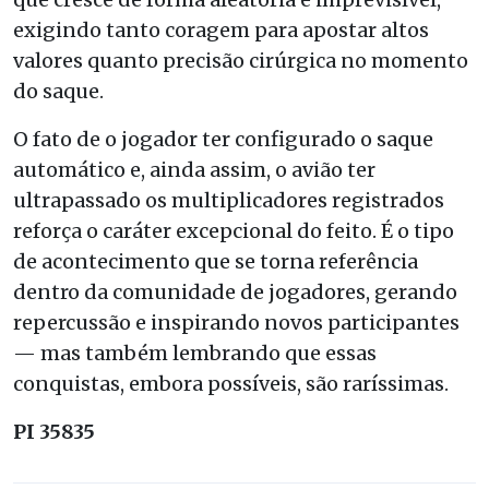
exigindo tanto coragem para apostar altos
valores quanto precisão cirúrgica no momento
do saque.
O fato de o jogador ter configurado o saque
automático e, ainda assim, o avião ter
ultrapassado os multiplicadores registrados
reforça o caráter excepcional do feito. É o tipo
de acontecimento que se torna referência
dentro da comunidade de jogadores, gerando
repercussão e inspirando novos participantes
— mas também lembrando que essas
conquistas, embora possíveis, são raríssimas.
PI 35835