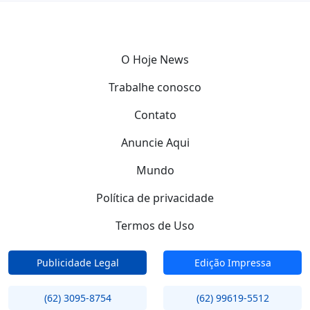
O Hoje News
Trabalhe conosco
Contato
Anuncie Aqui
Mundo
Política de privacidade
Termos de Uso
Publicidade Legal
Edição Impressa
(62) 3095-8754
(62) 99619-5512