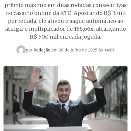
prêmio máximo em duas rodadas consecutivas
no cassino online da KTO. Apostando R$ 3 mil
por rodada, ele ativou o saque automático ao
atingir o multiplicador de 166,66x, alcançando
R$ 500 mil em cada jogada.
por
Redação
em
28 de julho de 2025 às 14:06