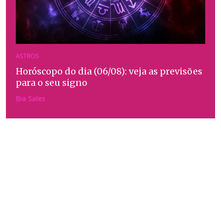
ASTROS
Horóscopo do dia (06/08): veja as previsões
para o seu signo
Bia Sales