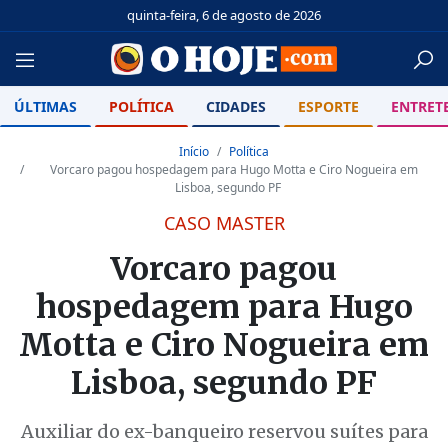
quinta-feira, 6 de agosto de 2026
ÚLTIMAS
POLÍTICA
CIDADES
ESPORTE
ENTRET
Início
Política
Vorcaro pagou hospedagem para Hugo Motta e Ciro Nogueira em
Lisboa, segundo PF
CASO MASTER
Vorcaro pagou
hospedagem para Hugo
Motta e Ciro Nogueira em
Lisboa, segundo PF
Auxiliar do ex-banqueiro reservou suítes para