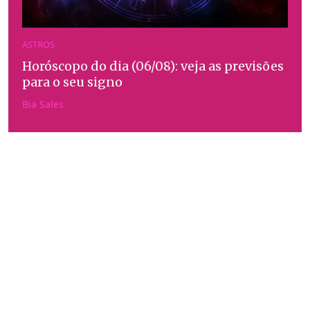
ASTROS
Horóscopo do dia (06/08): veja as previsões
para o seu signo
Bia Sales