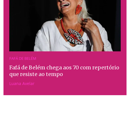
FAFÁ DE BELÉM
Fafá de Belém chega aos 70 com repertório
que resiste ao tempo
Luana Avelar