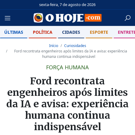
sexta-feira, 7 de agosto de 2026
ÚLTIMAS
POLÍTICA
CIDADES
ESPORTE
ENTRET
Início
Curiosidades
Ford recontrata engenheiros após limites da IA e avisa: experiência
humana continua indispensável
FORÇA HUMANA
Ford recontrata
engenheiros após limites
da IA e avisa: experiência
humana continua
indispensável