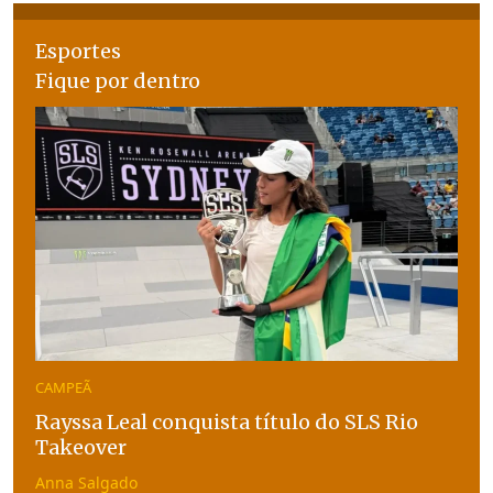
Esportes
Fique por dentro
CAMPEÃ
Rayssa Leal conquista título do SLS Rio
Takeover
Anna Salgado