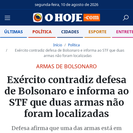
segunda-feira, 10 de agosto de 2026
ÚLTIMAS
POLÍTICA
CIDADES
ESPORTE
ENTRET
Início
Política
Exército contradiz defesa de Bolsonaro e informa ao STF que duas
armas não foram localizadas
ARMAS DE BOLSONARO
Exército contradiz defesa
de Bolsonaro e informa ao
STF que duas armas não
foram localizadas
Defesa afirma que uma das armas está em