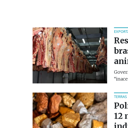
EXPORT
Res
bra
an
Govern
“inacei
TERRAS
Pol
12 
ind