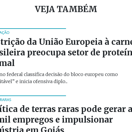
VEJA TAMBÉM
AÇÃO
trição da União Europeia à carn
sileira preocupa setor de proteí
imal
o federal classifica decisão do bloco europeu como
tável” e inicia ofensiva diplo...
 RARAS
ítica de terras raras pode gerar 
mil empregos e impulsionar
ústria em Goiás