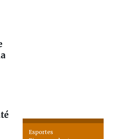
e
na
até
Esportes