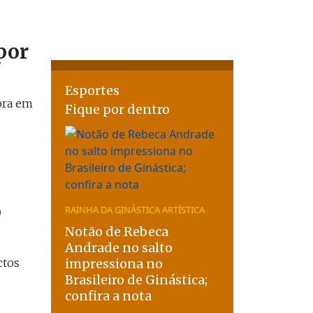
por
Esportes
pra em
Fique por dentro
o
RAINHA DA GINÁSTICA ARTÍSTICA
Notão de Rebeca
Andrade no salto
ctos
impressiona no
Brasileiro de Ginástica;
confira a nota