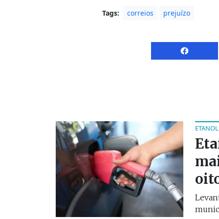
Tags:
correios
prejuízo
ETANOL
Eta
mai
oit
Levan
municí